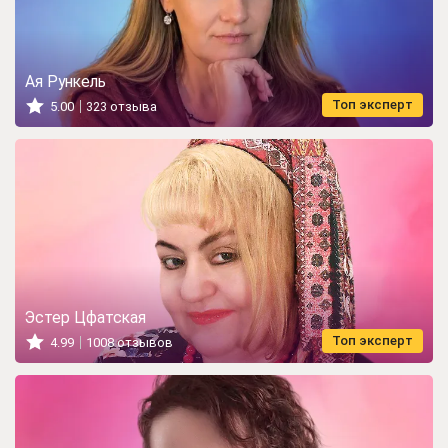
Ая Рункель
Топ эксперт
5.00
323 отзыва
Эстер Цфатская
Топ эксперт
4.99
1008 отзывов