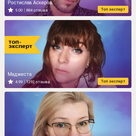
Ростислав Аскеров
Топ эксперт
5.00
884 отзыва
Маджеста
Топ эксперт
4.99
1292 отзыва