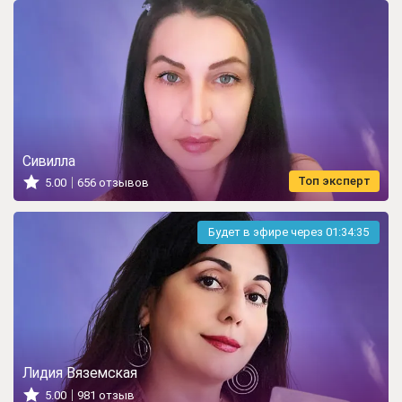
Сивилла
Топ эксперт
5.00
656 отзывов
Будет в эфире через
01:34:33
Лидия Вяземская
5.00
981 отзыв