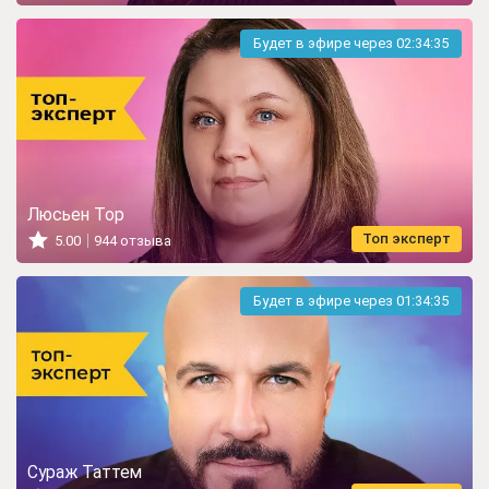
Будет в эфире через
02:34:33
Люсьен Тор
Топ эксперт
5.00
944 отзыва
Будет в эфире через
01:34:33
Сураж Таттем