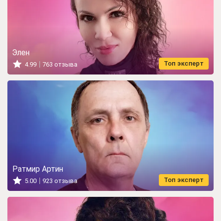
Элен
Топ эксперт
4.99
763 отзыва
Ратмир Артин
Топ эксперт
5.00
923 отзыва