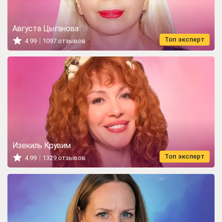
Августа Цыганова
Топ эксперт
4.99
1097 отзывов
Изекиль Крувим
Топ эксперт
4.99
1329 отзывов