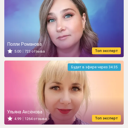
Полли Романова
Топ эксперт
5.00
723 отзыва
Будет в эфире через
34:33
Ульяна Аксёнова
Топ эксперт
4.99
1264 отзыва