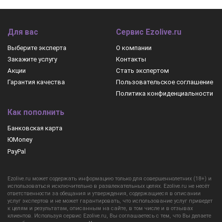
Для вас
Сервис Ezolive.ru
Выберите эксперта
О компании
Закажите услугу
Контакты
Акции
Стать экспертом
Гарантия качества
Пользовательское соглашение
Политика конфиденциальности
Как пополнить
Банковская карта
ЮMoney
PayPal
Ezolive.ru может содержать информацию только для совершеннолетних (18+) и
использоваться исключительно в развлекательных целях. Ezolive.ru не несёт
ответственности за обещания и утверждения, содержащиеся в описании
услуг экспертов и не может гарантировать, что использование услуг приведет
к целям и результатам, описанным на сайте, в том числе и в отзывах
клиентов. Используя сервис Ezolive.ru, Вы соглашаетесь с тем, что Вы делаете