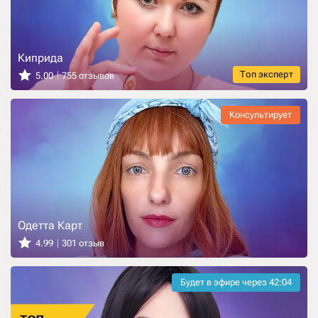
Киприда
Топ эксперт
5.00
755 отзывов
Консультирует
Одетта Карт
4.99
301 отзыв
Будет в эфире через
42:03