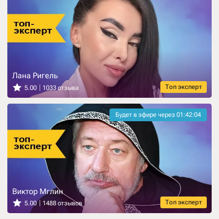
Лана Ригель
Топ эксперт
5.00
1033 отзыва
Будет в эфире через
01:42:03
Виктор Мглин
Топ эксперт
5.00
1488 отзывов