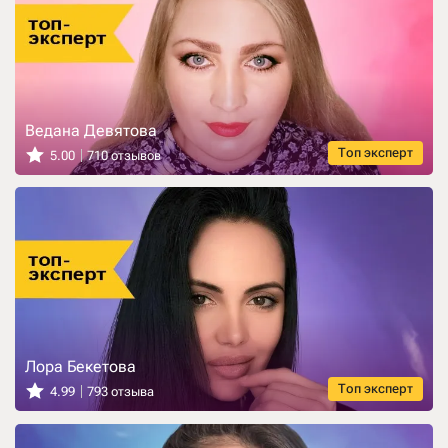
Ведана Девятова
Топ эксперт
5.00
710 отзывов
Лора Бекетова
Топ эксперт
4.99
793 отзыва