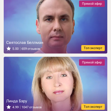
Прямой эфир
Святослав Беллман
Топ эксперт
5.00
659 отзывов
Прямой эфир
Линда Бэру
Топ эксперт
4.99
1047 отзывов