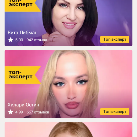
Вита Либман
Топ эксперт
5.00
942 отзыва
Хилари Остин
Топ эксперт
4.99
667 отзывов