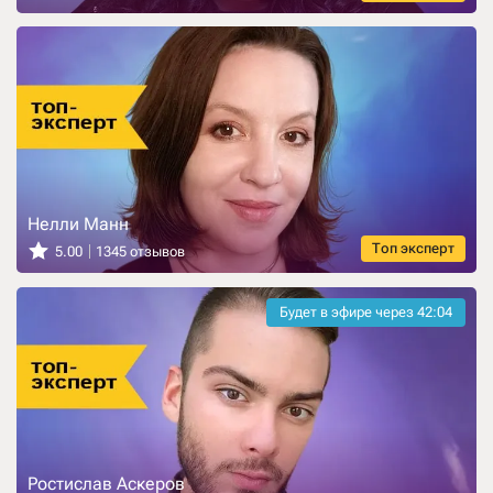
Нелли Манн
Топ эксперт
5.00
1345 отзывов
Будет в эфире через
42:03
Ростислав Аскеров