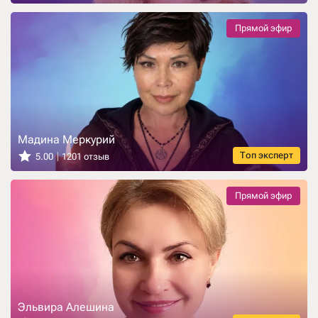
Прямой эфир
Мадина Меркурий
Топ эксперт
5.00
1201 отзыв
Прямой эфир
Эльвира Алешина