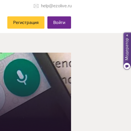
help@ezolive.ru
Регистрация
Войти