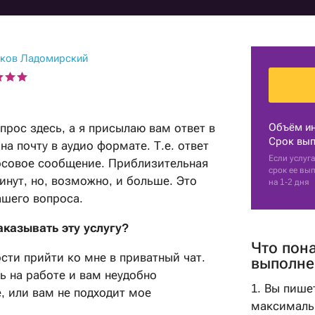
Гадание на картах
Практические
с мужем
Прогноз астролога
психологи
Нумерология рождения
Гадание на кофейной
Гадание на перемены
Советы астролога
гуще
Парапсихологи
Нумерологи
Гадания на картах
ков Ладомирский
Натальная карта
Гадание на имя
Эзотерические
Составление
Гадания на рунах
психологи
талисманов
Гадание на парня
Рейки
Гадание на мужа
прос здесь, а я присылаю вам ответ в
Объём и
Гадание по руке
Срок вып
на почту в аудио формате. Т.е. ответ
Гадание на работу
Если услуга
лосовое сообщение. Приблизительная
Оракулы
срок ее вы
Советы гадалки
инут, но, возможно, и больше. Это
на 1-2 дня
Толкователи снов
ашего вопроса.
Карта рождения
Фэн-Шуй
Карта судьбы
аказывать эту услугу?
Маги
Что пон
сти прийти ко мне в приватный чат.
выполне
Шаманы
ь на работе и вам неудобно
1. Вы пише
, или вам не подходит мое
максималь