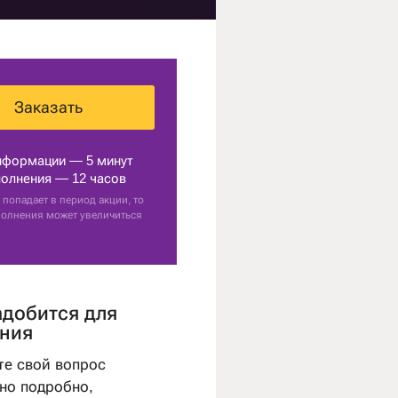
Заказать
нформации — 5 минут
олнения — 12 часов
 попадает в период акции, то
полнения может увеличиться
адобится для
ния
те свой вопрос
но подробно,