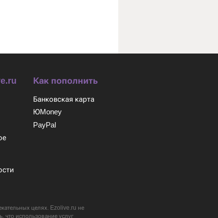
e.ru
Как пополнить
Банковская карта
ЮMoney
м
PayPal
ое
ости
ательных целях. Ezolive.ru не
ь, что использование услуг