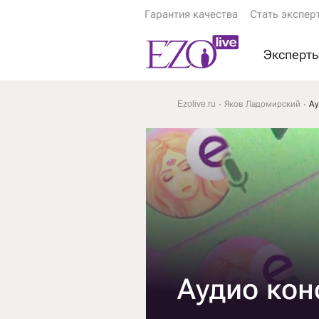
Гарантия качества
Стать экспер
Эксперт
Экстрас
Ezolive.ru
Яков Ладомирский
Ау
Ясновид
Астролог
Гадалки
Тарологи
Психоло
Еще экс
Аудио кон