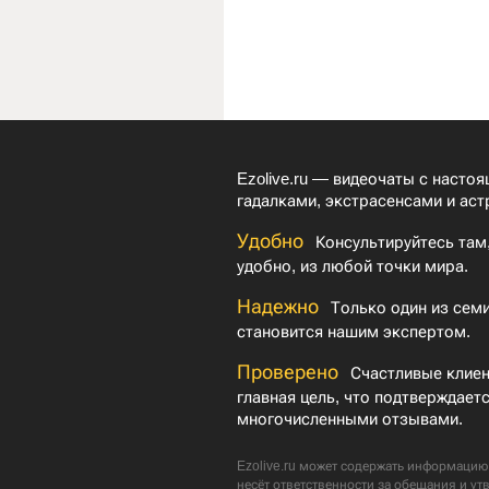
Ezolive.ru — видеочаты с насто
гадалками, экстрасенсами и аст
Удобно
Консультируйтесь там,
удобно, из любой точки мира.
Надежно
Только один из семи
становится нашим экспертом.
Проверено
Счастливые клие
главная цель, что подтверждает
многочисленными отзывами.
Ezolive.ru может содержать информацию 
несёт ответственности за обещания и ут