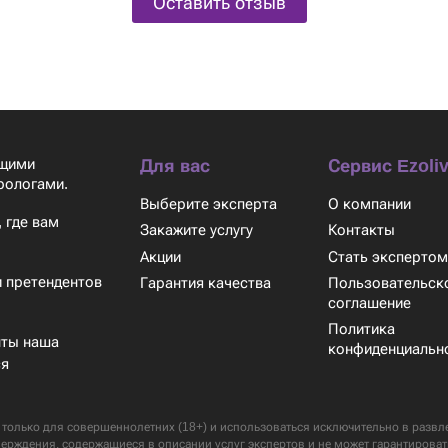
Оставить отзыв
ящими
Для вас
Сервис Ezoliv
рологами.
Выберите эксперта
О компании
 где вам
Закажите услугу
Контакты
Акции
Стать эксперто
 претендентов
Гарантия качества
Пользовательск
соглашение
Политика
нты наша
конфиденциальн
ся
только для совершеннолетних (18+) и использоваться исключительно в развлек
верждения, содержащиеся в описании услуг экспертов и не может гарантироват