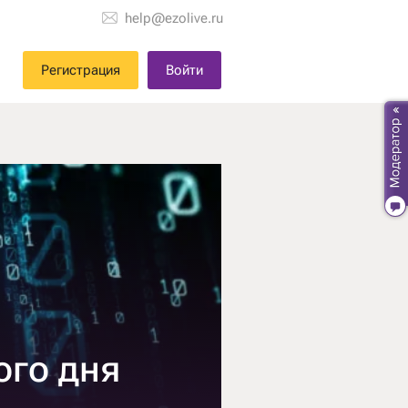
help@ezolive.ru
Регистрация
Войти
ого дня