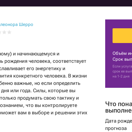
Гадание на картах
Практические
с мужем
Прогноз астролога
психологи
Нумерология рождения
Гадание на кофейной
Гадание на перемены
Советы астролога
гуще
Парапсихологи
Нумерологи
Гадания на картах
леонора Шерро
Натальная карта
Гадание на имя
Эзотерические
Составление
Гадания на рунах
психологи
талисманов
Гадание на парня
Рейки
Гадание на мужа
ному) и начинающемуся и
Объём и
Гадание по руке
Срок вып
ь рождения человека, соответствует
Гадание на работу
Если услуга
славливает его энергетику и
Оракулы
срок ее вы
Советы гадалки
ития конкретного человека. В жизни
на 1-2 дня
Толкователи снов
бенно важные, но если определить
Карта рождения
дня или года. Силы, которые вы
Фэн-Шуй
Карта судьбы
 только продумать свою тактику и
Маги
Что пон
сознанием, что вы контролируете
выполне
оможет вам в выборе и решении этих
Шаманы
Дата рожде
прогноза