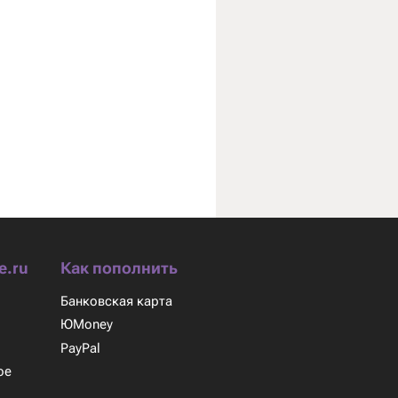
e.ru
Как пополнить
Банковская карта
ЮMoney
м
PayPal
ое