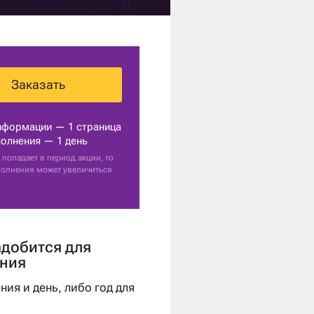
Заказать
нформации — 1 страница
олнения — 1 день
 попадает в период акции, то
полнения может увеличиться
адобится для
ния
ния и день, либо год для