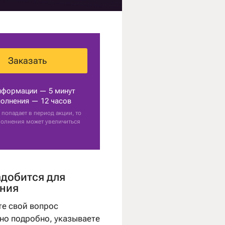
Заказать
нформации — 5 минут
олнения — 12 часов
 попадает в период акции, то
полнения может увеличиться
адобится для
ния
те свой вопрос
о подробно, указываете