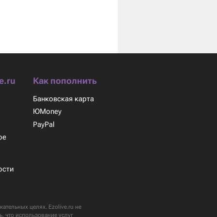
e.ru
Как пополнить
Банковская карта
ЮMoney
м
PayPal
ое
ости
ательных целях. Ezolive.ru не
ь, что использование услуг