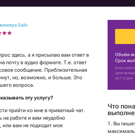
Гадание на картах
Практические
с мужем
Прогноз астролога
психологи
Нумерология рождения
Гадание на кофейной
Гадание на перемены
Советы астролога
гуще
Парапсихологи
Нумерологи
Гадания на картах
виневра Байс
Натальная карта
Гадание на имя
Эзотерические
Составление
Гадания на рунах
психологи
талисманов
Гадание на парня
Рейки
Гадание на мужа
прос здесь, а я присылаю вам ответ в
Объём и
Гадание по руке
Срок вып
а почту в аудио формате. Т.е. ответ
Гадание на работу
Если услуга
лосовое сообщение. Приблизительная
Оракулы
срок ее вы
Советы гадалки
инут, но, возможно, и больше. Это
на 1-2 дня
Толкователи снов
ашего вопроса.
Карта рождения
Фэн-Шуй
Карта судьбы
аказывать эту услугу?
Маги
Что пон
сти прийти ко мне в приватный чат.
выполне
Шаманы
 на работе и вам неудобно
1. Вы пише
, или вам не подходит мое
максимальн