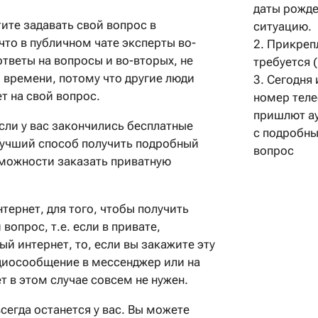
даты рожде
тите задавать свой вопрос в
ситуацию.
что в публичном чате эксперты во-
2. Прикреп
ответы на вопросы и во-вторых, не
требуется 
 времени, потому что другие люди
3. Сегодня
т на свой вопрос.
номер теле
пришлют ау
если у вас закончились бесплатные
с подробны
учший способ получить подробный
вопрос
озможности заказать приватную
тернет, для того, чтобы получить
вопрос, т.е. если в привате,
й интернет, то, если вы закажите эту
удиосообщение в мессенджер или на
т в этом случае совсем не нужен.
егда останется у вас. Вы можете