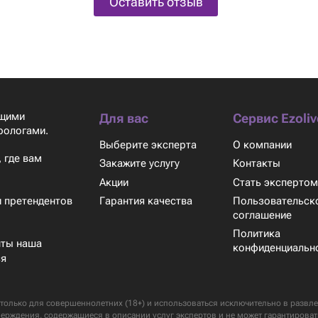
Оставить отзыв
ящими
Для вас
Сервис Ezoliv
рологами.
Выберите эксперта
О компании
 где вам
Закажите услугу
Контакты
Акции
Стать эксперто
Гарантия качества
Пользовательск
 претендентов
соглашение
Политика
нты наша
конфиденциальн
ся
только для совершеннолетних (18+) и использоваться исключительно в развлек
верждения, содержащиеся в описании услуг экспертов и не может гарантироват