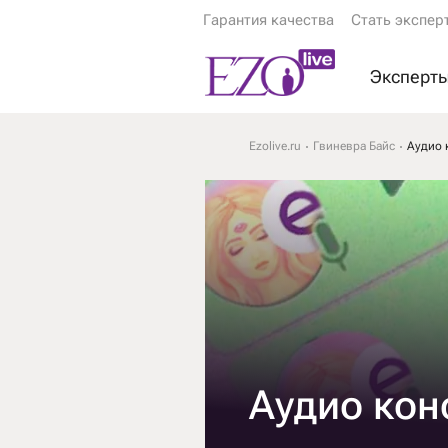
Гарантия качества
Стать экспер
Эксперт
Экстрас
Ezolive.ru
Гвиневра Байс
Аудио 
Ясновид
Астролог
Гадалки
Тарологи
Психоло
Еще эксп
Аудио кон