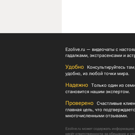
Ezolive.ru — видеочаты с насто
гадалками, экстрасенсами и аст
Удобно
Консультируйтесь там,
удобно, из любой точки мира.
Надежно
Только один из семи
становится нашим экспертом.
Проверено
Счастливые клие
главная цель, что подтверждает
многочисленными отзывами.
Ezolive.ru может содержать информацию 
несёт ответственности за обещания и ут