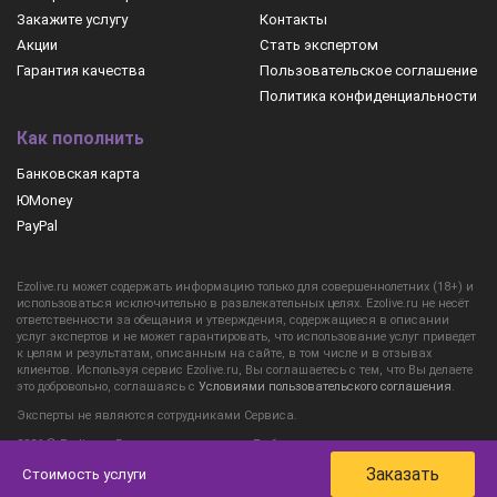
Закажите услугу
Контакты
Акции
Стать экспертом
Гарантия качества
Пользовательское соглашение
Политика конфиденциальности
Как пополнить
Банковская карта
ЮMoney
PayPal
Ezolive.ru может содержать информацию только для совершеннолетних (18+) и
использоваться исключительно в развлекательных целях. Ezolive.ru не несёт
ответственности за обещания и утверждения, содержащиеся в описании
услуг экспертов и не может гарантировать, что использование услуг приведет
к целям и результатам, описанным на сайте, в том числе и в отзывах
клиентов. Используя сервис Ezolive.ru, Вы соглашаетесь с тем, что Вы делаете
это добровольно, соглашаясь с
Условиями пользовательского соглашения
.
Эксперты не являются сотрудниками Сервиса.
2026 © Ezolive.ru Все права защищены. Любое использование материалов
сайта допускается только с разрешения Сервиса при условии обязательного
Заказать
Стоимость услуги
размещения активной ссылки на Ezolive.ru (см.
Соблюдение авторских прав
).