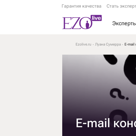
Гарантия качества
Стать экспер
Эксперт
Экстрас
Ezolive.ru
Луана Сумерра
E-mail
Ясновид
Астролог
Гадалки
Тарологи
Психоло
Еще эксп
E-mail ко