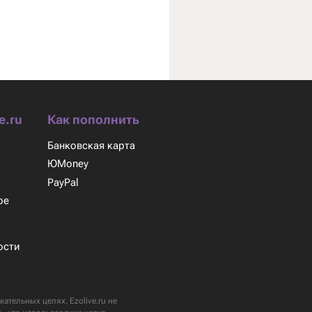
e.ru
Как пополнить
Банковская карта
ЮMoney
м
PayPal
ое
ости
ательных целях. Ezolive.ru не