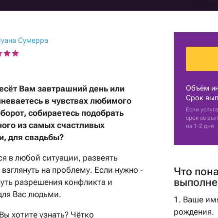
Гадание на картах
Практические
с мужем
Прогноз астролога
психологи
Нумерология рождения
Гадание на кофейной
Гадание на перемены
Советы астролога
гуще
Парапсихологи
Нумерологи
Гадания на картах
уана Сумерра
Натальная карта
Гадание на имя
Эзотерические
Составление
Гадания на рунах
психологи
талисманов
Гадание на парня
Рейки
Гадание на мужа
несёт Вам завтрашний день или
Объём и
Гадание по руке
Срок вып
неваетесь в чувствах любимого
Гадание на работу
Если услуга
борот, собираетесь подобрать
Оракулы
срок ее вы
Советы гадалки
ного из самых счастливых
на 1-2 дня
Толкователи снов
и, для свадьбы?
Карта рождения
Фэн-Шуй
Карта судьбы
я в любой ситуации, развеять
Маги
взглянуть на проблему. Если нужно -
Что пон
выполне
уть разрешения конфликта и
Шаманы
для Вас людьми.
1. Ваше им
рождения.
Вы хотите узнать? Чётко