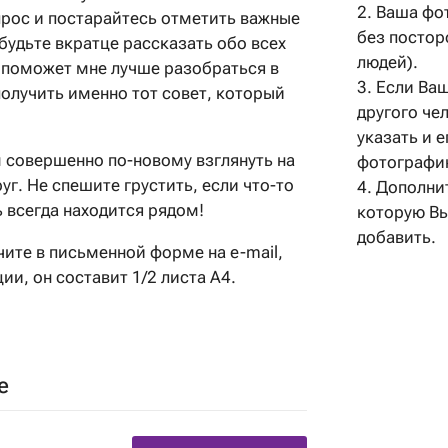
2. Ваша фо
рос и постарайтесь отметить важные
без постор
абудьте вкратце рассказать обо всех
людей).
о поможет мне лучше разобраться в
3. Если Ва
олучить именно тот совет, который
другого че
указать и 
 совершенно по-новому взглянуть на
фотографи
уг. Не спешите грустить, если что-то
4. Дополни
ь всегда находится рядом!
которую В
добавить.
чите в письменной форме на e-mail,
ии, он составит 1/2 листа А4.
е