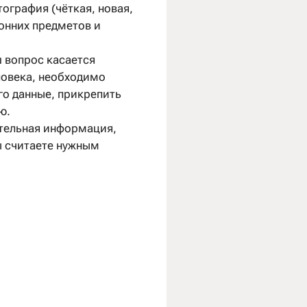
тография (чёткая, новая,
онних предметов и
ш вопрос касается
ловека, необходимо
его данные, прикрепить
ю.
тельная информация,
ы считаете нужным