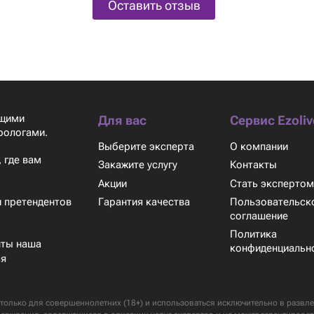
Оставить отзыв
ящими
Для вас
Сервис Ezoliv
рологами.
Выберите эксперта
О компании
 где вам
Закажите услугу
Контакты
Акции
Стать эксперто
Гарантия качества
Пользовательск
 претендентов
соглашение
Политика
нты наша
конфиденциальн
ся
только для совершеннолетних (18+) и использоваться исключительно в развлек