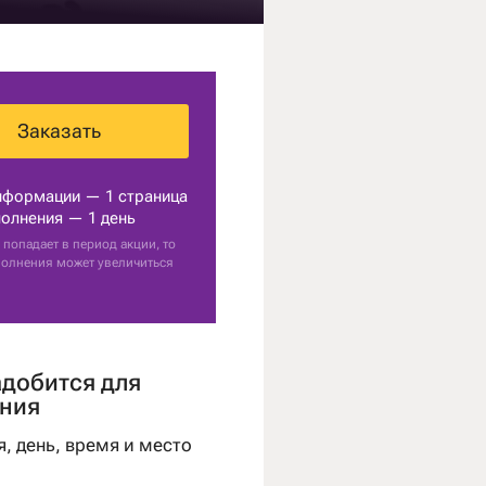
Заказать
нформации — 1 страница
олнения — 1 день
 попадает в период акции, то
полнения может увеличиться
адобится для
ния
я, день, время и место