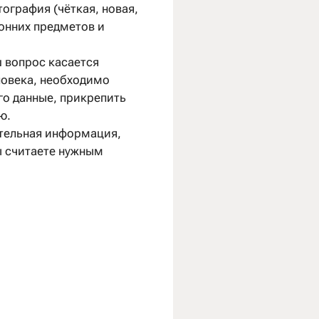
тография (чёткая, новая,
онних предметов и
ш вопрос касается
ловека, необходимо
его данные, прикрепить
ю.
тельная информация,
ы считаете нужным