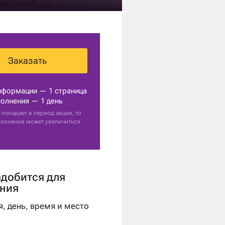
Заказать
нформации — 1 страница
олнения — 1 день
 попадает в период акции, то
полнения может увеличиться
адобится для
ния
я, день, время и место