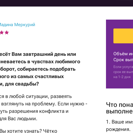
Гадание на картах
Практические
с мужем
Прогноз астролога
психологи
Нумерология рождения
Гадание на кофейной
Гадание на перемены
Советы астролога
гуще
Парапсихологи
Нумерологи
Гадания на картах
адина Меркурий
Натальная карта
Гадание на имя
Эзотерические
Составление
Гадания на рунах
психологи
талисманов
Гадание на парня
Рейки
Гадание на мужа
несёт Вам завтрашний день или
Объём и
Гадание по руке
Срок вып
неваетесь в чувствах любимого
Гадание на работу
Если услуга
борот, собираетесь подобрать
Оракулы
срок ее вы
Советы гадалки
ного из самых счастливых
на 1-2 дня
Толкователи снов
и, для свадьбы?
Карта рождения
Фэн-Шуй
Карта судьбы
я в любой ситуации, развеять
Маги
взглянуть на проблему. Если нужно -
Что пон
выполне
уть разрешения конфликта и
Шаманы
для Вас людьми.
1. Ваше им
рождения.
Вы хотите узнать? Чётко