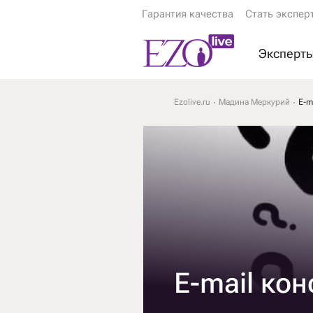
Гарантия качества
Стать экспер
Эксперт
Экстрас
Ezolive.ru
Мадина Меркурий
E-m
Ясновид
Астролог
Гадалки
Тарологи
Психоло
Еще эксп
E-mail ко