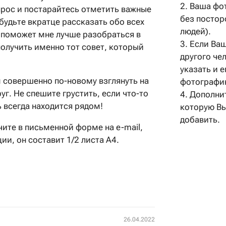
2. Ваша фо
рос и постарайтесь отметить важные
без постор
абудьте вкратце рассказать обо всех
людей).
о поможет мне лучше разобраться в
3. Если Ва
олучить именно тот совет, который
другого че
указать и 
 совершенно по-новому взглянуть на
фотографи
уг. Не спешите грустить, если что-то
4. Дополни
ь всегда находится рядом!
которую В
добавить.
чите в письменной форме на e-mail,
ии, он составит 1/2 листа А4.
26.04.2022