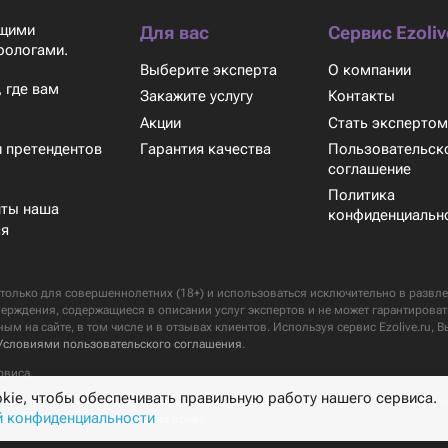
ящими
Для вас
Сервис Ezoliv
рологами.
Выберите эксперта
О компании
 где вам
Закажите услугу
Контакты
Акции
Стать эксперто
Гарантия качества
Пользовательск
 претендентов
соглашение
Политика
нты наша
конфиденциальн
ся
только для совершеннолетних (18+) и использоваться исключительно в развлек
верждения, содержащиеся в описании услуг экспертов и не может гарантироват
ым на сайте, в том числе и в отзывах клиентов. Используя сервис Ezolive.ru, В
Условиями пользовательского соглашения
.
рвиса.
ie, чтобы обеспечивать правильную работу нашего сервиса.
 Любое использование материалов сайта допускается только с разрешения Сер
й конфиденциальности
ru (см.
Соблюдение авторских прав
).