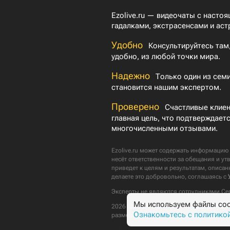
Ezolive.ru — видеочаты с насто
гадалками, экстрасенсами и аст
Удобно
Консультируйтесь там,
удобно, из любой точки мира.
Надежно
Только один из семи
становится нашим экспертом.
Проверено
Счастливые клие
главная цель, что подтверждает
многочисленными отзывами.
Ezolive.ru может содержать информацию 
несёт ответственности за обещания и ут
приведет к целям и результатам, описанн
делаете это добровольно, соглашаясь с
Эксперты не являются сотрудниками Се
Мы используем файлы cook
2026 © Ezolive.ru Все права защищены.
Ознакомьтесь с политико
размещения активной ссылки на Ezolive.