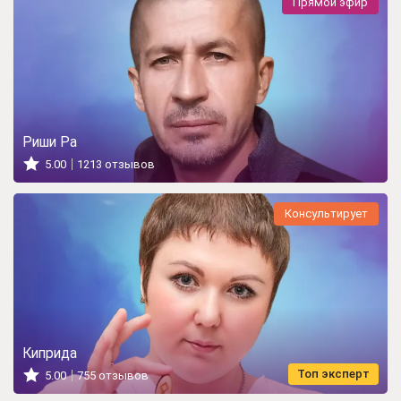
Прямой эфир
Риши Ра
5.00
1213 отзывов
Консультирует
Киприда
Топ эксперт
5.00
755 отзывов