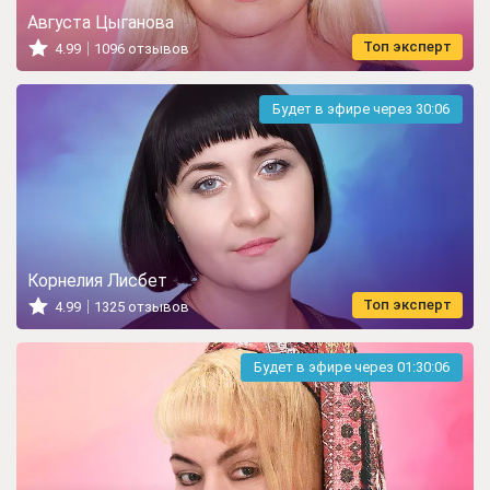
Августа Цыганова
Топ эксперт
4.99
1096 отзывов
Будет в эфире через
30:05
Корнелия Лисбет
Топ эксперт
4.99
1325 отзывов
Будет в эфире через
01:30:05