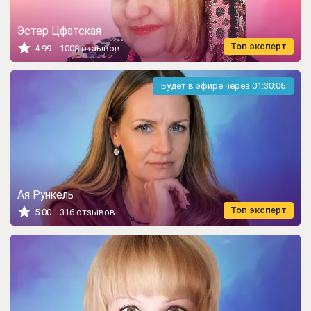
Эстер Цфатская
Топ эксперт
4.99
1008 отзывов
Будет в эфире через
01:30:05
Ая Рункель
Топ эксперт
5.00
316 отзывов