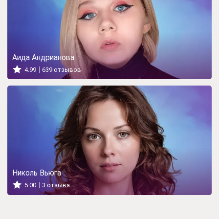
Аида Андрианова
4.99
639 отзывов
Николь Вьюга
5.00
3 отзыва