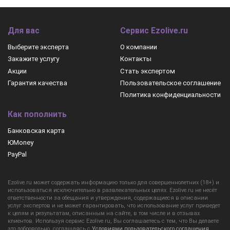
Для вас
Сервис Ezolive.ru
Выберите эксперта
О компании
Закажите услугу
Контакты
Акции
Стать экспертом
Гарантия качества
Пользовательское соглашение
Политика конфиденциальности
Как пополнить
Банковская карта
ЮMoney
PayPal
Ezolive.ru может содержать информацию только для совершеннолетних (18+) и
использоваться исключительно в развлекательных целях. Ezolive.ru не несёт
ответственности за обещания и утверждения, содержащиеся в описании
услуг экспертов и не может гарантировать, что использование услуг приведет
к целям и результатам, описанным на сайте, в том числе и в отзывах
клиентов. Используя сервис Ezolive.ru, Вы соглашаетесь с тем, что Вы делаете
это добровольно, соглашаясь с
Условиями пользовательского соглашения
.