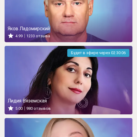
Яков Ладомирский
4.99
1233 отзыва
Будет в эфире через
02:30:05
Лидия Вяземская
5.00
980 отзывов