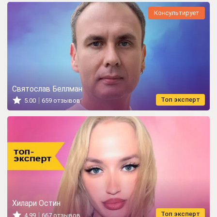
Консультирует
Святослав Беллман
Топ эксперт
5.00
659 отзывов
Хилари Остин
Топ эксперт
4.99
667 отзывов