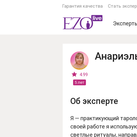
Гарантия качества
Стать экспе
Эксперт
Экстрас
Ясновид
Анариэл
Астроло
Гадалки
4.99
5 лет
Тарологи
Психоло
Об эксперте
Еще экс
Я — практикующий таролог
своей работе я использу
светлые ритуалы, направ