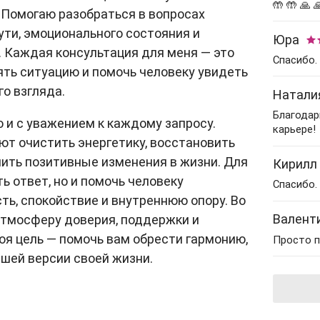
Гадание на картах
Практические
с мужем
🤲 🤲 🙏 
Прогноз астролога
 Помогаю разобраться в вопросах
психологи
Нумерология
Гадание на кофейной
Гадание на перемены
ути, эмоционального состояния и
Советы астролога
рождения
Юра
гуще
Парапсихологи
 Каждая консультация для меня — это
Гадания на картах
Спасибо.
Натальная карта
Нумерологи
Гадание на имя
Эзотерические
ть ситуацию и помочь человеку увидеть
Гадания на рунах
психологи
Составление
го взгляда.
Натали
Гадание на парня
талисманов
Благодар
Гадание на мужа
о и с уважением к каждому запросу.
Рейки
карьере!
т очистить энергетику, восстановить
Гадание на работу
Гадание по руке
лить позитивные изменения в жизни. Для
Кирилл
Советы гадалки
ь ответ, но и помочь человеку
Оракулы
Спасибо.
ть, спокойствие и внутреннюю опору. Во
Карта рождения
Толкователи снов
Валент
атмосферу доверия, поддержки и
Карта судьбы
Фэн-Шуй
оя цель — помочь вам обрести гармонию,
Просто п
чшей версии своей жизни.
Маги
Шаманы