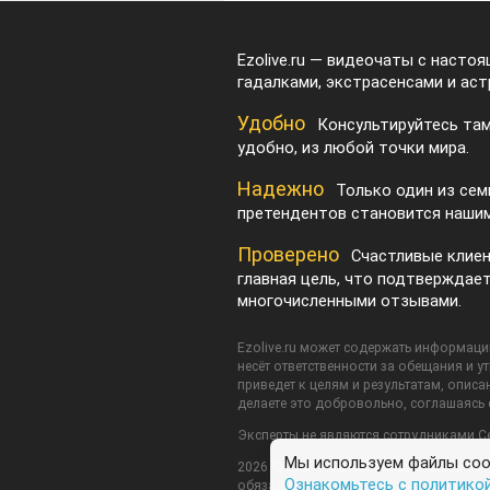
Ezolive.ru — видеочаты с насто
гадалками, экстрасенсами и аст
Удобно
Консультируйтесь там
удобно, из любой точки мира.
Надежно
Только один из сем
претендентов становится нашим
Проверено
Счастливые клие
главная цель, что подтверждае
многочисленными отзывами.
Ezolive.ru может содержать информацию
несёт ответственности за обещания и у
приведет к целям и результатам, описан
делаете это добровольно, соглашаясь
Эксперты не являются сотрудниками С
Мы используем файлы cook
2026 © Ezolive.ru Все права защищены
Ознакомьтесь с политико
обязательного размещения активной ссы