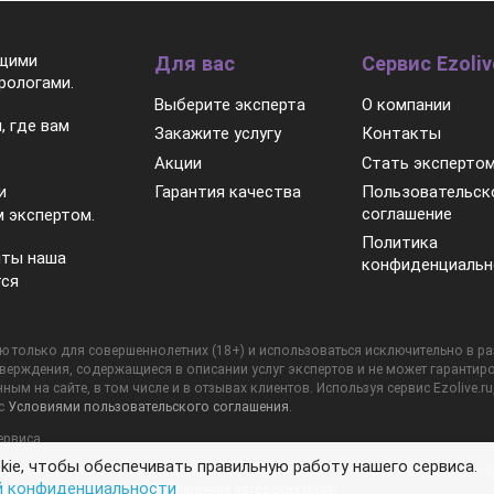
ящими
Для вас
Сервис Ezoliv
рологами.
Выберите эксперта
О компании
, где вам
Закажите услугу
Контакты
Акции
Стать эксперто
Гарантия качества
Пользовательск
и
соглашение
 экспертом.
Политика
нты наша
конфиденциальн
тся
 только для совершеннолетних (18+) и использоваться исключительно в разв
тверждения, содержащиеся в описании услуг экспертов и не может гарантиро
ным на сайте, в том числе и в отзывах клиентов. Используя сервис Ezolive.ru
 с
Условиями пользовательского соглашения
.
ервиса.
ie, чтобы обеспечивать правильную работу нашего сервиса.
. Любое использование материалов сайта допускается только с разрешения 
й конфиденциальности
лки на Ezolive.ru (см.
Соблюдение авторских прав
).