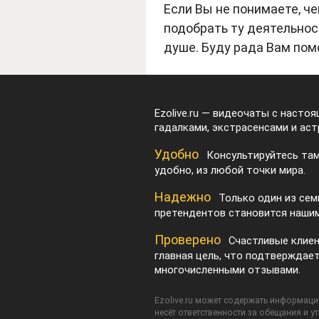
Если Вы не понимаете, ч
подобрать ту деятельнос
душе. Буду рада Вам пом
Ezolive.ru — видеочаты с насто
гадалками, экстрасенсами и аст
Удобно
Консультируйтесь там
удобно, из любой точки мира.
Надежно
Только один из сем
претендентов становится нашим
Проверено
Счастливые клие
главная цель, что подтверждае
многочисленными отзывами.
Ezolive.ru может содержать информацию
несёт ответственности за обещания и у