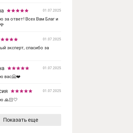
на
01.07.2025
ю за ответ! Всех Вам Благ и
🌹
01.07.2025
ый эксперт, спасибо за
на
01.07.2025
ю вас🤗❤️
сия
01.07.2025
ю 🙏🏻🤍
Показать еще