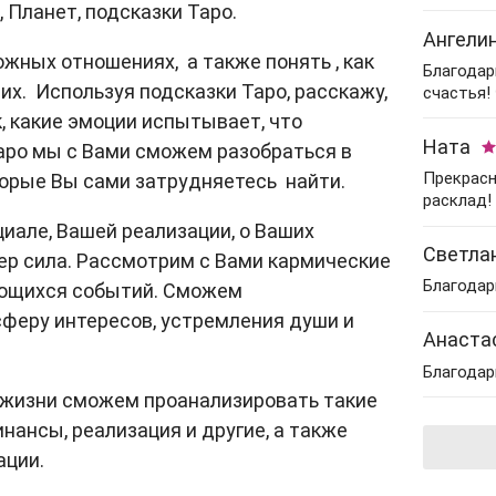
Гадание на картах
Практические
с мужем
 Планет, подсказки Таро.
Прогноз астролога
психологи
Нумерология
Ангели
Гадание на кофейной
Гадание на перемены
Советы астролога
рождения
ожных отношениях, а также понять , как
гуще
Парапсихологи
Благодар
Гадания на картах
их. Используя подсказки Таро, расскажу,
счастья! 
Натальная карта
Нумерологи
Гадание на имя
Эзотерические
к, какие эмоции испытывает, что
Гадания на рунах
психологи
Составление
Ната
Гадание на парня
аро мы с Вами сможем разобраться в
талисманов
Прекрасн
торые Вы сами затрудняетесь найти.
Гадание на мужа
Рейки
расклад!
иале, Вашей реализации, о Ваших
Гадание на работу
Гадание по руке
Светла
пер сила. Рассмотрим с Вами кармические
Советы гадалки
Оракулы
Благодар
яющихся событий. Сможем
Карта рождения
феру интересов, устремления души и
Толкователи снов
Анаста
Карта судьбы
Фэн-Шуй
Благодар
 жизни сможем проанализировать такие
Маги
нансы, реализация и другие, а также
Шаманы
ации.