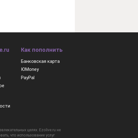
e.ru
Как пополнить
Банковская карта
ЮMoney
м
PayPal
ое
ости
лекательных целях. Ezolive.ru не
вать, что использование услуг