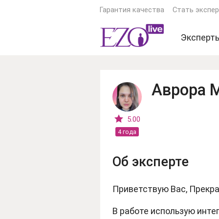
Гарантия качества
Стать экспе
Эксперт
Экстрас
Ясновид
Аврора 
Астроло
Гадалки
5.00
4 года
Тарологи
Психоло
Об эксперте
Еще экс
Приветствую Вас, Прекр
В работе использую инт