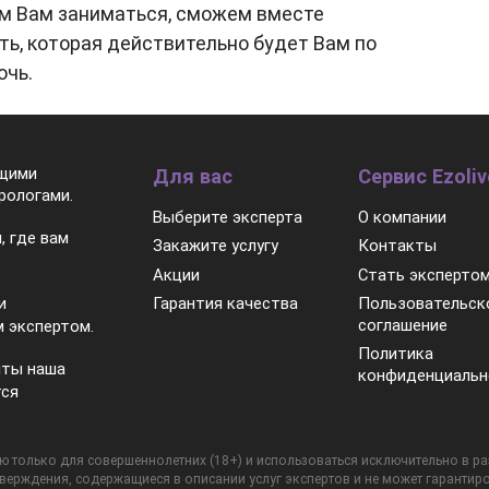
ем Вам заниматься, сможем вместе
ть, которая действительно будет Вам по
очь.
ящими
Для вас
Сервис Ezoliv
рологами.
Выберите эксперта
О компании
, где вам
Закажите услугу
Контакты
Акции
Стать эксперто
Гарантия качества
Пользовательск
и
соглашение
 экспертом.
Политика
нты наша
конфиденциальн
тся
 только для совершеннолетних (18+) и использоваться исключительно в разв
тверждения, содержащиеся в описании услуг экспертов и не может гарантиро