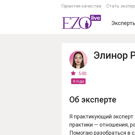
Гарантия качества
Стать экспе
Эксперт
Экстрас
Ясновид
Элинор 
Астроло
Гадалки
5.00
4 года
Тарологи
Психоло
Об эксперте
Еще экс
Я практикующий эксперт 
практики — отношения, р
Помогаю разобраться в 