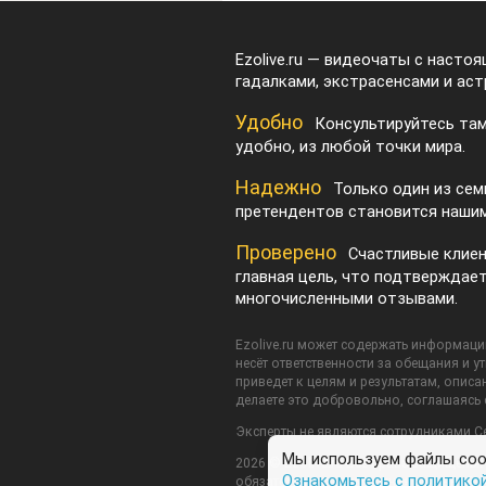
Ezolive.ru — видеочаты с насто
гадалками, экстрасенсами и аст
Удобно
Консультируйтесь там
удобно, из любой точки мира.
Надежно
Только один из сем
претендентов становится нашим
Проверено
Счастливые клие
главная цель, что подтверждае
многочисленными отзывами.
Ezolive.ru может содержать информацию
несёт ответственности за обещания и у
приведет к целям и результатам, описан
делаете это добровольно, соглашаясь
Эксперты не являются сотрудниками С
Мы используем файлы cook
2026 © Ezolive.ru Все права защищены
Ознакомьтесь с политико
обязательного размещения активной ссы