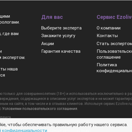
ящими
Для вас
Сервис Ezoliv
рологами.
Выберите эксперта
О компании
, где вам
Закажите услугу
Контакты
Акции
Стать эксперто
Гарантия качества
Пользовательск
и
соглашение
 экспертом.
Политика
нты наша
конфиденциальн
тся
 только для совершеннолетних (18+) и использоваться исключительно в разв
тверждения, содержащиеся в описании услуг экспертов и не может гарантиро
ным на сайте, в том числе и в отзывах клиентов. Используя сервис Ezolive.ru
 с
Условиями пользовательского соглашения
.
ервиса.
ie, чтобы обеспечивать правильную работу нашего сервиса.
. Любое использование материалов сайта допускается только с разрешения 
й конфиденциальности
лки на Ezolive.ru (см.
Соблюдение авторских прав
).