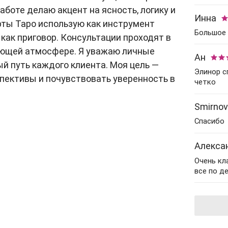
Гадание на картах
Практические
с мужем
Прогноз астролога
боте делаю акцент на ясность, логику и
психологи
Нумерология
Инна
Гадание на кофейной
Гадание на перемены
рты Таро использую как инструмент
Советы астролога
рождения
гуще
Парапсихологи
Большое 
е как приговор. Консультации проходят в
Гадания на картах
Натальная карта
Нумерологи
Гадание на имя
Эзотерические
ющей атмосфере. Я уважаю личные
Ан
Гадания на рунах
психологи
Составление
й путь каждого клиента. Моя цель —
Гадание на парня
Элинор с
талисманов
пективы и почувствовать уверенность в
четко
Гадание на мужа
Рейки
Гадание на работу
Smirno
Гадание по руке
Спасибо
Советы гадалки
Оракулы
Карта рождения
Алекса
Толкователи снов
Очень кла
Карта судьбы
Фэн-Шуй
все по де
Маги
Шаманы