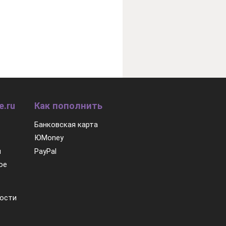
e.ru
Как пополнить
Банковская карта
ЮMoney
м
PayPal
ое
ости