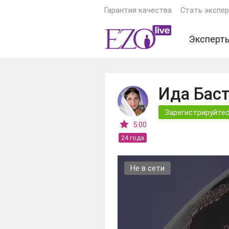
Гарантия качества
Стать экспе
Эксперт
Экстрас
Ясновид
Ида Бас
Астроло
Зарегистрируйтес
Гадалки
5.00
24 года
Тарологи
Психоло
Не в сети
Еще экс