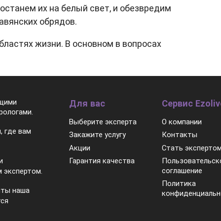
достанем их на белый свет, и обезвредим
авянских обрядов.
бластях жизни. В основном в вопросах
ящими
Для вас
Сервис Ezoliv
рологами.
Выберите эксперта
О компании
, где вам
Закажите услугу
Контакты
Акции
Стать эксперто
Гарантия качества
Пользовательск
и
соглашение
 экспертом.
Политика
нты наша
конфиденциальн
тся