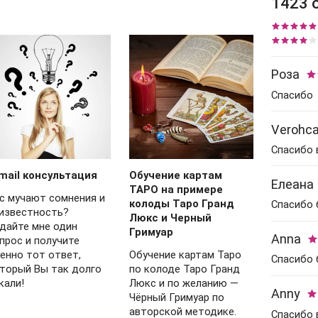
1423 
Роза
Спасибо
Verohc
Спасибо в
mail консультация
Обучение картам
Елеана
ТАРО на примере
с мучают сомнения и
колоды Таро Гранд
Спасибо
известность?
Люкс и Черный
дайте мне один
Гримуар
Anna
прос и получите
енно тот ответ,
Обучение картам Таро
Спасибо 
торый Вы так долго
по колоде Таро Гранд
кали!
Люкс и по желанию —
Anny
Чёрный Гримуар по
авторской методике.
Спасибо 