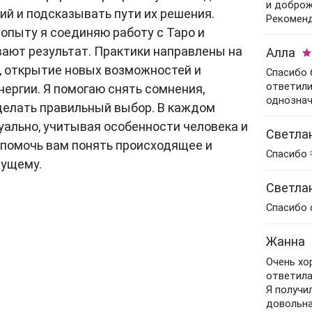
Гадание на картах
Практические
с мужем
и доброж
Прогноз астролога
й и подсказывать пути их решения.
психологи
Рекомен
Нумерология
Гадание на кофейной
Гадание на перемены
опыту я соединяю работу с Таро и
Советы астролога
рождения
гуще
Парапсихологи
вают результат. Практики направлены на
Алла
Гадания на картах
Натальная карта
Нумерологи
Гадание на имя
Эзотерические
, открытие новых возможностей и
Спасибо 
Гадания на рунах
психологи
Составление
ответили
нергии. Я помогаю снять сомнения,
Гадание на парня
талисманов
однознач
делать правильный выбор. В каждом
Гадание на мужа
ально, учитывая особенности человека и
Рейки
Светла
— помочь вам понять происходящее и
Гадание на работу
Гадание по руке
Спасибо 
дущему.
Советы гадалки
Оракулы
Светла
Карта рождения
Толкователи снов
Спасибо 
Карта судьбы
Фэн-Шуй
Жанна
Маги
Очень хо
ответила
Шаманы
Я получи
довольна