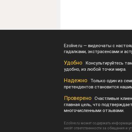
Ezolive.ru — видеочаты с насто
гадалками, экстрасенсами и аст
Удобно
Консультируйтесь там
удобно, из любой точки мира.
Надежно
Только один из сем
претендентов становится нашим
Проверено
Счастливые клие
главная цель, что подтверждае
многочисленными отзывами.
Ezolive.ru может содержать информацию
несёт ответственности за обещания и у