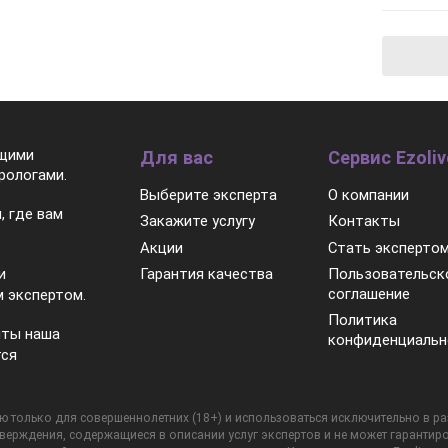
ящими
Для вас
Сервис Ezoliv
рологами.
Выберите эксперта
О компании
, где вам
Закажите услугу
Контакты
Акции
Стать эксперто
Гарантия качества
Пользовательск
и
соглашение
 экспертом.
Политика
нты наша
конфиденциальн
тся
 только для совершеннолетних (18+) и использоваться исключительно в разв
тверждения, содержащиеся в описании услуг экспертов и не может гарантиро