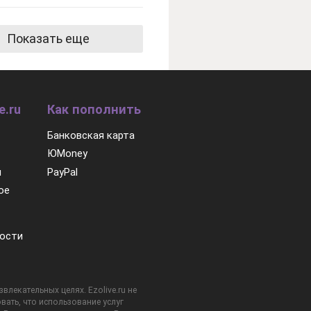
Показать еще
e.ru
Как пополнить
Банковская карта
ЮMoney
м
PayPal
ое
ости
лекательных целях. Ezolive.ru не
вать, что использование услуг