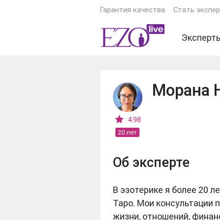
Гарантия качества
Стать экспе
Эксперт
Экстрас
Ясновид
Морана 
Астроло
Гадалки
4.98
20 лет
Тарологи
Психоло
Об эксперте
Еще экс
В эзотерике я более 20 л
Таро. Мои консультации 
жизни, отношений, финан