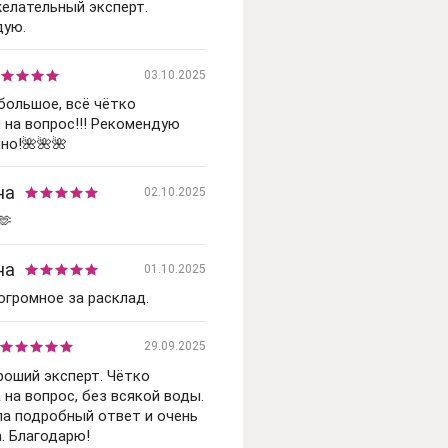
елательный эксперт.
дую.
03.10.2025
большое, всё чётко
 на вопрос!!! Рекомендую
но!🌺🌺🌺
на
02.10.2025
🫶
на
01.10.2025
огромное за расклад.
29.09.2025
роший эксперт. Чётко
 на вопрос, без всякой воды.
ла подробный ответ и очень
. Благодарю!