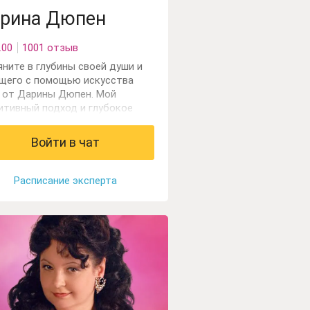
рина Дюпен
.00
1001 отзыв
яните в глубины своей души и
щего с помощью искусства
 от Дарины Дюпен. Мой
итивный подход и глубокое
мание символов карт откроют
д вами врата к самопознанию и
Войти в чат
авят на путь к исполнению
х желаний. Консультирую в
сти отношений, работы, семьи.
Расписание эксперта
гаю найти себя и свой путь.