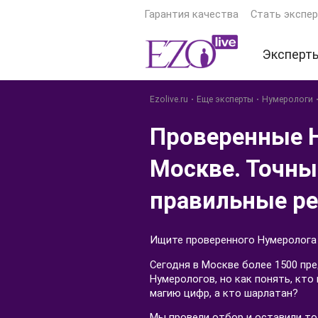
Гарантия качества
Стать экспе
Эксперт
Экстрас
Ezolive.ru
Еще эксперты
Нумерологи
Ясновид
Проверенные 
Астроло
Москве. Точны
Гадалки
правильные ре
Тарологи
Психоло
Ищите проверенного Нумеролога
Еще экс
Сегодня в Москве более 1500 пр
Нумерологов, но как понять, кто
магию цифр, а кто шарлатан?
Мы провели отбор и оставили т