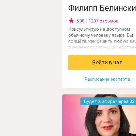
Филипп Белински
5.00
1237 отзывов
Консультирую на доступном
обычному человеку языке. Вы
поймёте, как решить любую ва
проблему при помощи собстве
мудрости и простых действий.
Сразу прикоснётесь к безопас
Войти в чат
духовным технологиям, которы
здесь получите и примените в 
жизни!
Расписание эксперта
Будет в эфире через
02: