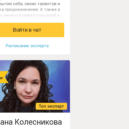
рытия себя, своих талантов и
ка предназначения. А также в
е личных взаимоотношений в
е, на работе. Работаю через
видение, карты Таро и
Войти в чат
ологию личности.
Расписание эксперта
Топ эксперт
ана Колесникова