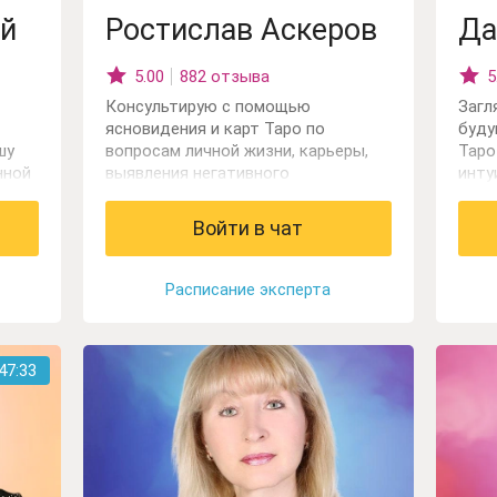
й
Ростислав Аскеров
Да
5.00
882 отзыва
5
Консультирую с помощью
Загл
ясновидения и карт Таро по
буду
шу
вопросам личной жизни, карьеры,
Таро
нной
выявления негативного
инту
воздействия.
пони
ным
пере
Войти в чат
е вы
напр
своей
ваши
обла
Расписание эксперта
Помо
47:32