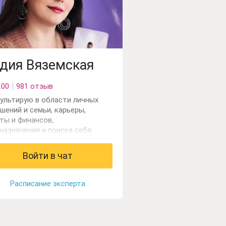
дия Вяземская
.00
981 отзыв
ультирую в области личных
шений и семьи, карьеры,
ты и финансов,
назначения и поиска себя.
гаю справится с
очеством, выйти из сложной и
Войти в чат
танной ситуации, выйти на
й уровень жизни. Работаю с
ами Таро, астрологией, коуч и
Расписание эксперта
ими инструментами.