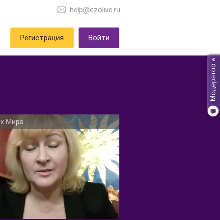
help@ezolive.ru
Регистрация
Войти
х Мира