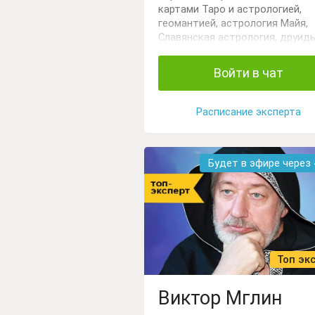
картами Таро и астрологией,
геомантией, астрология Майя,
Славянская астрология, друид
т.д.
Войти в чат
Расписание эксперта
Будет в эфире через
Топ эк
Виктор Мглин