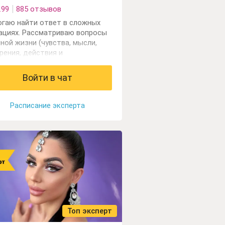
.99
885 отзывов
гаю найти ответ в сложных
ациях. Рассматриваю вопросы
чной жизни (чувства, мысли,
рения, действия и
пективы), вопросы с
нсами, работой.
Войти в чат
Расписание эксперта
Топ эксперт