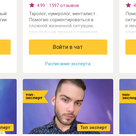
4.99
1597 отзывов
4
ный
Таролог, нумеролог, менталист.
Помо
гии.
Помогаю сориентироваться в
ситу
сложной жизненной ситуации,
в ли
расклады на личные отношения,
наме
могу посчитать жизненное
перс
предназначение человека по дате
фина
Войти в чат
рождения.
Расписание эксперта
сперт
Топ эксперт