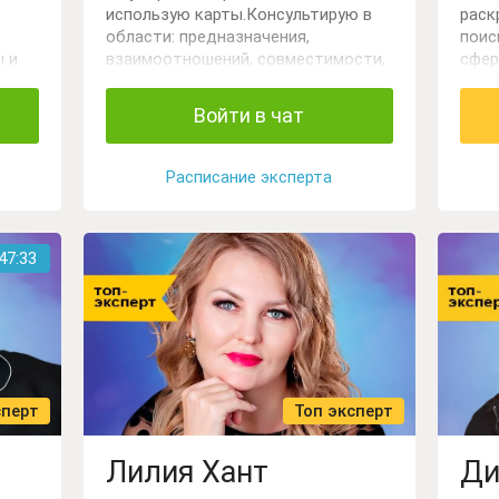
использую карты.Консультирую в
раск
области: предназначения,
поис
ы и
взаимоотношений, совместимости,
сфер
работы, профессионального
семь
подбора кадров, талантов детей.
ясно
Войти в чат
псих
Расписание эксперта
47:32
сперт
Топ эксперт
Лилия Хант
Ди