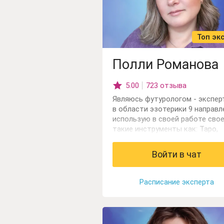
Топ эк
Полли Романова
5.00
723 отзыва
Являюсь футурологом - экспер
в области эзотерики 9 направл
использую в своей работе сво
такие инструменты как: Таро,
астронумерология, арканологи
основе расчёта 22 энергий,
Войти в чат
матрицы), космо- биоэнергетик
Консультирую и обучаю.
Консультации провожу в облас
Расписание эксперта
само поиска и саморазвития,
помогаю скорректировать
отношения, разобраться с
профориентацией и