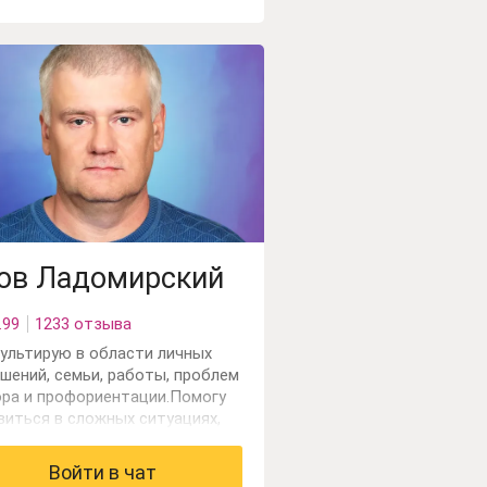
ов Ладомирский
.99
1233 отзыва
ультирую в области личных
шений, семьи, работы, проблем
ра и профориентации.Помогу
виться в сложных ситуациях,
а вы остаётесь один на один с
живаниями.Часто, в своей
Войти в чат
те я использую карты Таро и