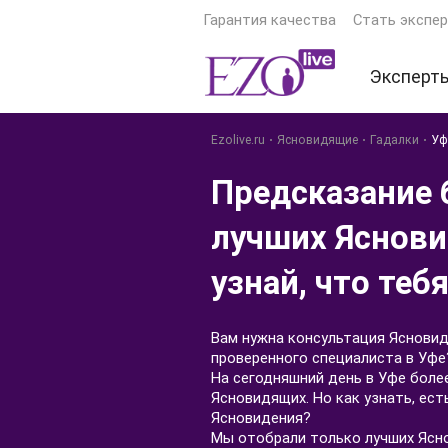
Гарантия качества
Стать экспе
Эксперт
Экстрас
Ezolive.ru
Ясновидящие
Гадалки
Уф
Ясновид
Предсказание 
Астроло
лучших Яснов
Гадалки
узнай, что теб
Тарологи
Психоло
Вам нужна консультация Ясновид
Еще экс
проверенного специалиста в Уфе
На сегодняшний день в Уфе боле
Ясновидящих. Но как узнать, ест
Ясновидения?
Мы отобрали только лучших Яс