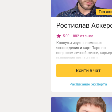
Топ эк
Ростислав Аскер
5.00
882 отзыва
Консультирую с помощью
ясновидения и карт Таро по
вопросам личной жизни, карьер
выявления негативного
воздействия.
Войти в чат
Расписание эксперта