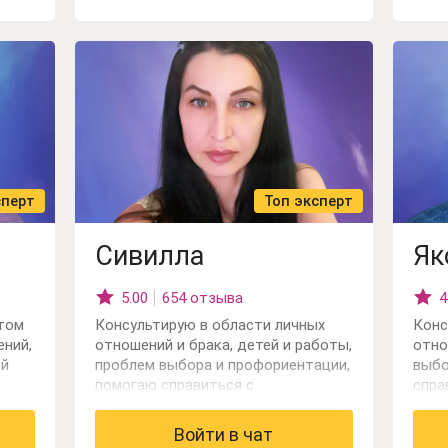
уверенность, успех, снимаю
состояния страхов и барьеров в
достижении целей. Владею
трансовыми методиками работы с
подсознанием.
сперт
Топ эксперт
Сивилла
Як
5.00
654 отзыва
4
том
Консультирую в области личных
Конс
ений,
отношений и брака, детей и работы,
отно
ей
проблем выбора и профориентации,
выбо
помогаю справиться с
спра
я(на
одиночеством. Работаю с картами
когд
Таро и астрологией.
пере
Войти в чат
у.
рабо