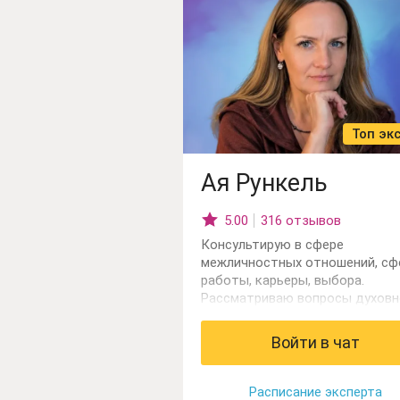
себя, предназначение и многое
другое. Работаю с родовыми
негативными программами, пол
детальная диагностика вашего
Рода. Открываю Родовые доро
процветанию, счастью и любви
Топ эк
Ая Рункель
5.00
316 отзывов
Консультирую в сфере
межличностных отношений, сф
работы, карьеры, выбора.
Рассматриваю вопросы духовн
роста и тонких энергий. Мои
основные инструменты Таро,
Войти в чат
оракулы, маятник.
Расписание эксперта