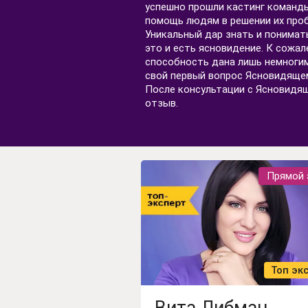
успешно прошли кастинг команды
помощь людям в решении их про
Уникальный дар знать и понимать
это и есть ясновидение. К сожал
способность дана лишь немногим
свой первый вопрос Ясновидяще
После консультации с Ясновидящ
отзыв.
Прямой 
Топ эк