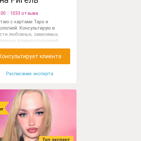
на Ригель
.00
1033 отзыва
таю с картами Таро и
ологией. Консультирую в
сти любовных, зависимых,
лемных взаимоотношений.
шений родителей с детьми,
ностика событий, выбор
Консультирует клиента
ессии, диагностика проблем в
е карьерного роста и развития
еса.
Расписание эксперта
Топ эксперт