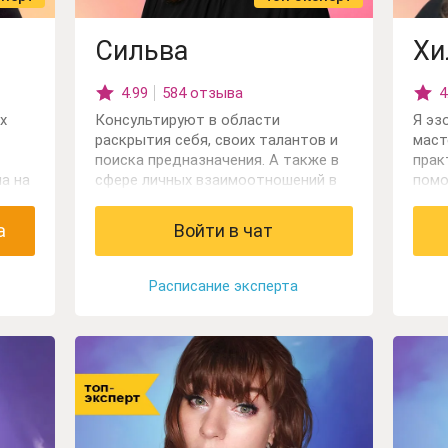
Сильва
Хи
4.99
584 отзыва
4
х
Консультируют в области
Я эз
раскрытия себя, своих талантов и
маст
поиска предназначения. А также в
прак
а на
сфере личных взаимоотношений в
помо
ных
семье, на работе. Работаю через
ясновидение, карты Таро и
а
Войти в чат
 Таро
психологию личности.
Расписание эксперта