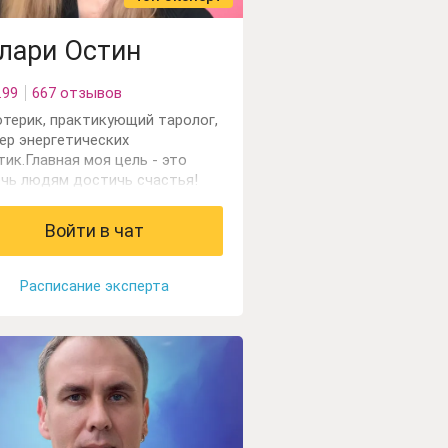
лари Остин
.99
667 отзывов
отерик, практикующий таролог,
ер энергетических
тик.Главная моя цель - это
чь людям достичь счастья!
Войти в чат
Расписание эксперта