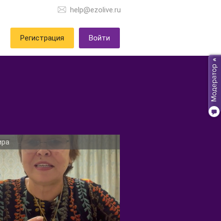
help@ezolive.ru
Регистрация
Войти
ира