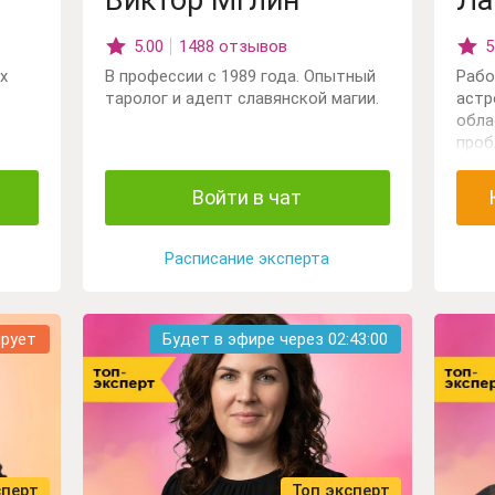
Виктор Мглин
Ла
5.00
1488 отзывов
5
х
В профессии с 1989 года. Опытный
Рабо
таролог и адепт славянской магии.
астр
обла
проб
иях.
Отно
даю
прог
Войти в чат
проф
план
бизн
Расписание эксперта
ирует
Будет в эфире через
02:42:58
сперт
Топ эксперт