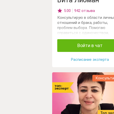
Вита Либман
5.00
942 отзыва
Консультирую в области личны
отношений и брака, работы,
проблем выбора. Помогаю
справиться с одиночеством,
сложностями в личных отношен
Работаю с картами Таро, обла
Войти в чат
даром ясновидения.
Расписание эксперта
Консульт
Топ эк