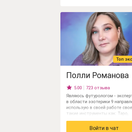
Топ эк
Полли Романова
5.00
723 отзыва
Являюсь футурологом - экспер
в области эзотерики 9 направл
использую в своей работе сво
такие инструменты как: Таро,
астронумерология, арканологи
основе расчёта 22 энергий,
Войти в чат
матрицы), космо- биоэнергетик