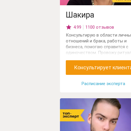
Шакира
4.99
1100 отзывов
Консультирую в области личны
отношений и брака, работы и
бизнеса, помогаю справится с
одиночеством. Провожу ритуал
картах Таро для решения слож
проблем, коррекция по дереву
Консультирует клиент
Сефорит. Работаю с колодами
и Оракулами.
Расписание эксперта